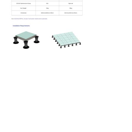
Previous：
VeB-500-N
ꄴ
Next：
VeB-500-ZP
ꄲ